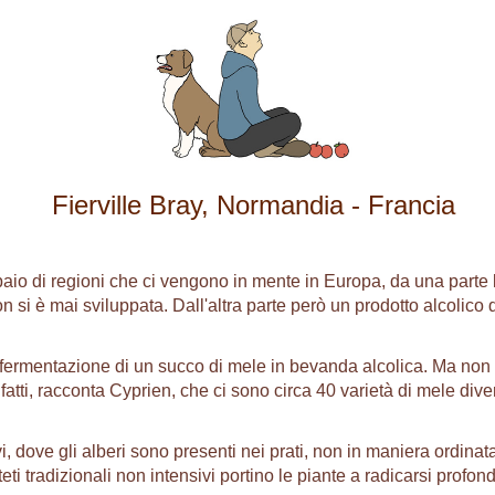
Fierville Bray, Normandia - Francia
aio di regioni che ci vengono in mente in Europa, da una parte l
non si è mai sviluppata. Dall'altra parte però un prodotto alcolic
 fermentazione di un succo di mele in bevanda alcolica. Ma non è
atti, racconta Cyprien, che ci sono circa 40 varietà di mele diver
sivi, dove gli alberi sono presenti nei prati, non in maniera ordina
teti tradizionali non intensivi portino le piante a radicarsi profo