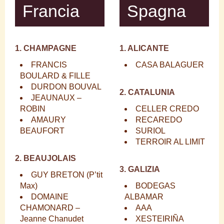
Francia
Spagna
1. CHAMPAGNE
1. ALICANTE
FRANCIS
CASA BALAGUER
BOULARD & FILLE
DURDON BOUVAL
2. CATALUNIA
JEAUNAUX –
ROBIN
CELLER CREDO
AMAURY
RECAREDO
BEAUFORT
SURIOL
TERROIR AL LIMIT
2. BEAUJOLAIS
3. GALIZIA
GUY BRETON
(P’tit
Max)
BODEGAS
DOMAINE
ALBAMAR
CHAMONARD
–
AAA
Jeanne Chanudet
XESTEIRIÑA