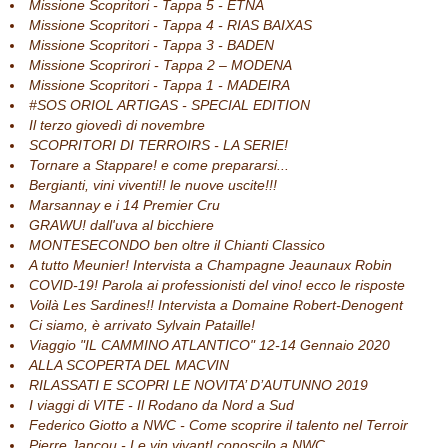
Missione Scopritori - Tappa 5 - ETNA
Missione Scopritori - Tappa 4 - RIAS BAIXAS
Missione Scopritori - Tappa 3 - BADEN
Missione Scoprirori - Tappa 2 – MODENA
Missione Scopritori - Tappa 1 - MADEIRA
#SOS ORIOL ARTIGAS - SPECIAL EDITION
Il terzo giovedì di novembre
SCOPRITORI DI TERROIRS - LA SERIE!
Tornare a Stappare! e come prepararsi...
Bergianti, vini viventi!! le nuove uscite!!!
Marsannay e i 14 Premier Cru
GRAWU! dall'uva al bicchiere
MONTESECONDO ben oltre il Chianti Classico
A tutto Meunier! Intervista a Champagne Jeaunaux Robin
COVID-19! Parola ai professionisti del vino! ecco le risposte
Voilà Les Sardines!! Intervista a Domaine Robert-Denogent
Ci siamo, è arrivato Sylvain Pataille!
Viaggio "IL CAMMINO ATLANTICO" 12-14 Gennaio 2020
ALLA SCOPERTA DEL MACVIN
RILASSATI E SCOPRI LE NOVITA’ D’AUTUNNO 2019
I viaggi di VITE - Il Rodano da Nord a Sud
Federico Giotto a NWC - Come scoprire il talento nel Terroir
Pierre Jancou - Le vin vivant! conoscilo a NWC