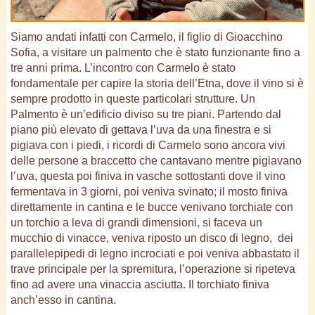
Siamo andati infatti con Carmelo, il figlio di Gioacchino
Sofia, a visitare un palmento che è stato funzionante fino a
tre anni prima. L’incontro con Carmelo è stato
fondamentale per capire la storia dell’Etna, dove il vino si è
sempre prodotto in queste particolari strutture. Un
Palmento è un’edificio diviso su tre piani. Partendo dal
piano più elevato di gettava l’uva da una finestra e si
pigiava con i piedi, i ricordi di Carmelo sono ancora vivi
delle persone a braccetto che cantavano mentre pigiavano
l’uva, questa poi finiva in vasche sottostanti dove il vino
fermentava in 3 giorni, poi veniva svinato; il mosto finiva
direttamente in cantina e le bucce venivano torchiate con
un torchio a leva di grandi dimensioni, si faceva un
mucchio di vinacce, veniva riposto un disco di legno, dei
parallelepipedi di legno incrociati e poi veniva abbastato il
trave principale per la spremitura, l’operazione si ripeteva
fino ad avere una vinaccia asciutta. Il torchiato finiva
anch’esso in cantina.