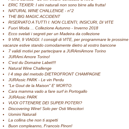
ERIC TEXIER: I vini naturali non sono birre alla frutta!
NATURAL WINE CHALLENGE - n°2
THE BIG MAGIC ACCIDENT
RISERVATO A TUTTI I: NON CLIENTI, INSICURI, DI VITE
Fuori Moda ... Collezione Autunno - Inverno 2018
Ecco svelati i segreti per un Madeira da collezione
9 VINI, 9 VIAGGI. I consigli di VITE, per programmare le prossime
vacanze estive stando comodamente dietro al vostro bancone
7 validi motivi per partecipare a JURAmiAmore Torino
JURAmi Amore Torino!
C'est du Domaine Labet!!!
Natural Wine Challenge
I 4 step del metodo DIETROFRONT CHAMPAGNE
JURAssic PARK - Le vin Perdu
"Le Gout de la Maison" E' MORTO.
Cara mamma vado a fare surf in Portogallo
JURAssic PARK
VUOI OTTENERE DEI SUPER POTERI?
Discovering Wine! Solo per Osti Mescitori
Uomini Naturali
La collina che non ti aspetti
Buon compleanno, Francois Pinon!