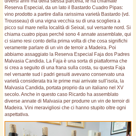
diversi anni ma della stessa parcella, le ha chiamate
Reserva Especial, da un lato il Bastardo Cuadro Pipas:
vino prodotto a partire dalla rarissima varietà Bastardo (vd.
Trousseau) di una vigna vecchia su di una scogliera a
picco sul mare nella località di Seixal, sul versante nord. Si
chiama cuatro pipas perché sono 4 annate assemblate, qui
ci siamo resi conto della prima volta di che cosa significhi
veramente parlare di un vin de terroir a Madeira. Poi
abbiamo assaggiato la Reserva Especial Faja dos Padres
Malvasia Candida. La Faja è una sorta di piattaforma che
si crea a seguito di una frana sulla costa, su questa Faja
nel versante sud i padri gesuiti avevano conservato una
varietà considerata tra le prime mai arrivate sull’isola, la
Malvasia Candida, portata proprio da un italiano nel XV
secolo. Anche in questo caso Ricardo ha assemblato
diverse annate di Malvasia per produrre un vin de terroir di
Madeira. Vini meravigliosi che ci hanno stupito oltre ogni
aspettativa.