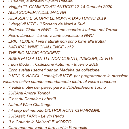
Ci siamo, è arrivato Sylvain Pataille!
Viaggio "IL CAMMINO ATLANTICO" 12-14 Gennaio 2020
ALLA SCOPERTA DEL MACVIN
RILASSATI E SCOPRI LE NOVITA’ D’AUTUNNO 2019
I viaggi di VITE - Il Rodano da Nord a Sud
Federico Giotto a NWC - Come scoprire il talento nel Terroir
Pierre Jancou - Le vin vivant! conoscilo a NWC
ERIC TEXIER: I vini naturali non sono birre alla frutta!
NATURAL WINE CHALLENGE - n°2
THE BIG MAGIC ACCIDENT
RISERVATO A TUTTI I: NON CLIENTI, INSICURI, DI VITE
Fuori Moda ... Collezione Autunno - Inverno 2018
Ecco svelati i segreti per un Madeira da collezione
9 VINI, 9 VIAGGI. I consigli di VITE, per programmare le prossime
vacanze estive stando comodamente dietro al vostro bancone
7 validi motivi per partecipare a JURAmiAmore Torino
JURAmi Amore Torino!
C'est du Domaine Labet!!!
Natural Wine Challenge
I 4 step del metodo DIETROFRONT CHAMPAGNE
JURAssic PARK - Le vin Perdu
"Le Gout de la Maison" E' MORTO.
Cara mamma vado a fare surf in Portogallo