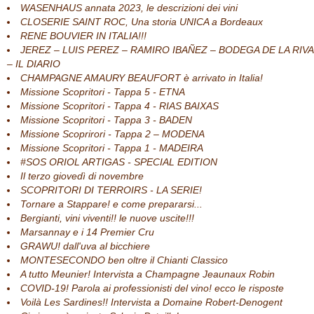
WASENHAUS annata 2023, le descrizioni dei vini
CLOSERIE SAINT ROC, Una storia UNICA a Bordeaux
RENE BOUVIER IN ITALIA!!!
JEREZ – LUIS PEREZ – RAMIRO IBAÑEZ – BODEGA DE LA RIVA
– IL DIARIO
CHAMPAGNE AMAURY BEAUFORT è arrivato in Italia!
Missione Scopritori - Tappa 5 - ETNA
Missione Scopritori - Tappa 4 - RIAS BAIXAS
Missione Scopritori - Tappa 3 - BADEN
Missione Scoprirori - Tappa 2 – MODENA
Missione Scopritori - Tappa 1 - MADEIRA
#SOS ORIOL ARTIGAS - SPECIAL EDITION
Il terzo giovedì di novembre
SCOPRITORI DI TERROIRS - LA SERIE!
Tornare a Stappare! e come prepararsi...
Bergianti, vini viventi!! le nuove uscite!!!
Marsannay e i 14 Premier Cru
GRAWU! dall'uva al bicchiere
MONTESECONDO ben oltre il Chianti Classico
A tutto Meunier! Intervista a Champagne Jeaunaux Robin
COVID-19! Parola ai professionisti del vino! ecco le risposte
Voilà Les Sardines!! Intervista a Domaine Robert-Denogent