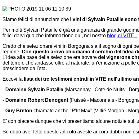
Siamo felici di annunciare che
i vini di Sylvain Pataille sono 
Per molti Sylvain Pataille è già una garanzia di grande godim
felici darvi qualche informazione qui, nel nostro
blog di VITE.
Credo che selezionare vini in Borgogna sia il sogno di ogni pe
regione.
Con questo arrivo chiudiamo il cerchio dell'idea d
L'idea alla base della selezione era trovare
dei vignerons ch
del terroir, che andasse oltre al naturale, un'emozione a pell
prescindere dall'età.
Eccovi la
lista dei tre testimoni entrati in VITE nell'ultimo a
-
Domaine Sylvain Pataille
(Marsannay - Cote de Nuits - Bo
-
Domaine Robert Denogent
(Fuissé - Maconnais - Borgogn
-
Guy Breton
chiamato anche "P'tit Max" (Villié Morgon - Mor
E' con piacere dunque che vi presentiamo alcune notizie sull'ul
Se dopo aver letto questo articolo aveste ancora dubbi non esit