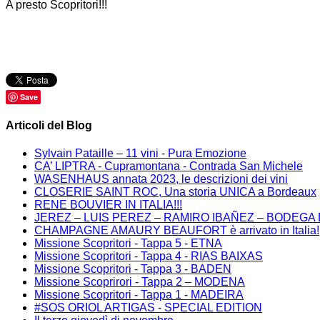
A presto Scopritori!!!
Save
Articoli del Blog
Sylvain Pataille – 11 vini - Pura Emozione
CA’ LIPTRA - Cupramontana - Contrada San Michele
WASENHAUS annata 2023, le descrizioni dei vini
CLOSERIE SAINT ROC, Una storia UNICA a Bordeaux
RENE BOUVIER IN ITALIA!!!
JEREZ – LUIS PEREZ – RAMIRO IBAÑEZ – BODEGA DE
CHAMPAGNE AMAURY BEAUFORT è arrivato in Italia!
Missione Scopritori - Tappa 5 - ETNA
Missione Scopritori - Tappa 4 - RIAS BAIXAS
Missione Scopritori - Tappa 3 - BADEN
Missione Scoprirori - Tappa 2 – MODENA
Missione Scopritori - Tappa 1 - MADEIRA
#SOS ORIOL ARTIGAS - SPECIAL EDITION