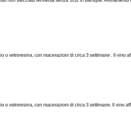
 Mosto non sfecciato fermenta senza SO2 in barrique. Affinamento d
 o vetroresina, con macerazioni di circa 3 settimane . Il vino aff
 o vetroresina, con macerazioni di circa 3 settimane. Il vino aff