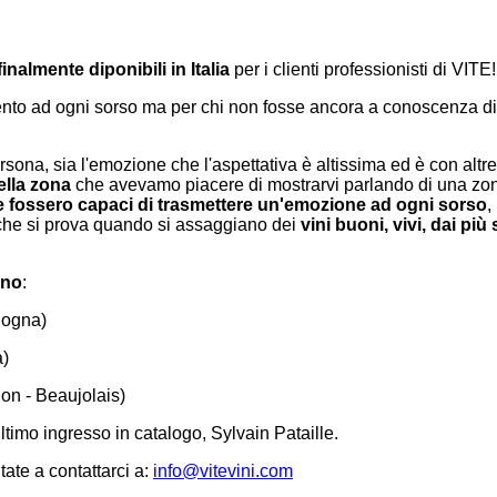
finalmente diponibili in Italia
per i clienti professionisti di VITE!
ento ad ogni sorso ma per chi non fosse ancora a conoscenza di 
rsona, sia l'emozione che l'aspettativa è altissima ed è con alt
ella zona
che avevamo piacere di mostrarvi parlando di una zo
e fossero capaci di trasmettere un'emozione ad ogni sorso
,
e che si prova quando si assaggiano dei
vini buoni, vivi, dai pi
nno
:
rgogna)
a)
gon - Beaujolais)
timo ingresso in catalogo, Sylvain Pataille.
ate a contattarci a:
info@vitevini.com