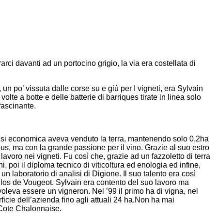
i davanti ad un portocino grigio, la via era costellata di
n po’ vissuta dalle corse su e giù per I vigneti, era Sylvain
olte a botte e delle batterie di barriques tirate in linea solo
fascinante.
 crisi economica aveva venduto la terra, mantenendo solo 0,2ha
obus, ma con la grande passione per il vino. Grazie al suo estro
 lavoro nei vigneti. Fu così che, grazie ad un fazzoletto di terra
i, poi il diploma tecnico di viticoltura ed enologia ed infine,
laboratorio di analisi di Digione. Il suo talento era così
Clos de Vougeot. Sylvain era contento del suo lavoro ma
voleva essere un vigneron. Nel ’99 il primo ha di vigna, nel
rficie dell’azienda fino agli attuali 24 ha.Non ha mai
 Cote Chalonnaise.