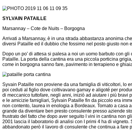
SYLVAIN PATAILLE
Marsannay – Cote de Nuits – Borgogna
Arrivati a Marsannay, è in una strada abbastanza anonima che c
diversi Pataille ed il dubbio che fossimo nel posto giusto non er
Dopo un po’ di attesa si palesa a noi un uomo barbuto con gli o
Pataille. La porta della cantina era una piccola porticina grigia
come in borgogna sanno fare, pavimento in terrapieno e ghiaia
Syvain Pataille non proviene da una famiglia di viticoltori, l
poi ceduti al figlio dove coltivavano gamay e aligoté per produr
di meccanico tuttofare, negli anni, iniziò ad aiutare i più bravi
e le amicizie famigliari, Sylvain Pataille fin da piccolo era imme
non contento, laurea in enologia a Bordeaux. Tornato a casa a f
grande da diventare ben presto consulente presso aziende stor
frustrato del fatto che dopo aver seguito I vini in cantina non 
2001 lascia il laboratorio di analisi con I primi 4 ha di vignet
abbandonato però il lavoro di consulente che continua a fare 