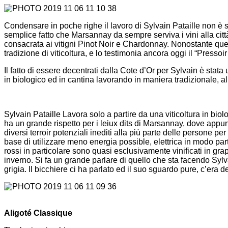
Condensare in poche righe il lavoro di Sylvain Pataille non è
semplice fatto che Marsannay da sempre serviva i vini alla cit
consacrata ai vitigni Pinot Noir e Chardonnay. Nonostante que
tradizione di viticoltura, e lo testimonia ancora oggi il “Pre
Il fatto di essere decentrati dalla Cote d’Or per Sylvain è stata
in biologico ed in cantina lavorando in maniera tradizionale, al
Sylvain Pataille Lavora solo a partire da una viticoltura in biolo
ha un grande rispetto per i leiux dits di Marsannay, dove appunt
diversi terroir potenziali inediti alla più parte delle persone 
base di utilizzare meno energia possible, elettrica in modo part
rossi in particolare sono quasi esclusivamente vinificati in grap
inverno. Si fa un grande parlare di quello che sta facendo Syl
grigia. Il bicchiere ci ha parlato ed il suo sguardo pure, c’era de
Aligoté Classique