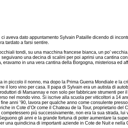
i aveva dato appuntamento Sylvain Pataille dicendo di incontrarc
a tardato a farsi sentire.
cchiali tondi, su una macchina francese bianca, un po’ vecchia, u
, seguivano una decina di scalini per poi aprirsi una cantina con v
, eravamo in una vera cantina della Borgogna, misteriosa ed af
o era in piccolo il nonno, ma dopo la Prima Guerra Mondiale e la
re il loro vino per casa. Il papa di Sylvain era un autista di aut
 produttori di Marsannay e non solo per fabbricare strumenti per il
rso nel mondo vino. Si iscrive alla scuola per viticoltori a 14 ann
ine anni ’90, lavora per qualche anno come consulente presso un 
iche in Cote d’Or come il Chateau de la Tour, proprietario del 
gli competessero più successivamente, non era la sua strada, lui 
o. Seguono gli anni e la grande fortuna di poter aumentare la supe
per una quindicina di importanti aziende in Cote de Nuit e nella