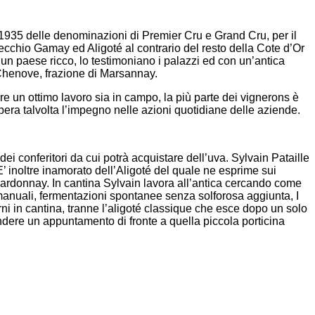
1935 delle denominazioni di Premier Cru e Grand Cru, per il
ecchio Gamay ed Aligoté al contrario del resto della Cote d’Or
n paese ricco, lo testimoniano i palazzi ed con un’antica
i Chenove, frazione di Marsannay.
fare un ottimo lavoro sia in campo, la più parte dei vignerons è
upera talvolta l’impegno nelle azioni quotidiane delle aziende.
 dei conferitori da cui potrà acquistare dell’uva. Sylvain Pataille
E’ inoltre inamorato dell’Aligoté del quale ne esprime sui
 chardonnay. In cantina Sylvain lavora all’antica cercando come
i manuali, fermentazioni spontanee senza solforosa aggiunta, I
erni in cantina, tranne l’aligoté classique che esce dopo un solo
ndere un appuntamento di fronte a quella piccola porticina