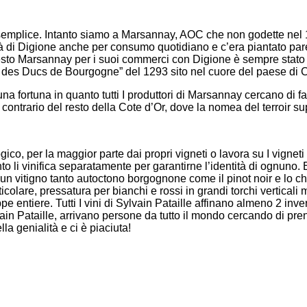
 semplice. Intanto siamo a Marsannay, AOC che non godette nel 
tà di Digione anche per consumo quotidiano e c’era piantato par
sto Marsannay per i suoi commerci con Digione è sempre stato u
ssoir des Ducs de Bourgogne” del 1293 sito nel cuore del paese d
 una fortuna in quanto tutti I produttori di Marsannay cercano di 
 contrario del resto della Cote d’Or, dove la nomea del terroir s
gico, per la maggior parte dai propri vigneti o lavora su I vigneti
o li vinifica separatamente per garantirne l’identità di ognuno. 
per un vitigno tanto autoctono borgognone come il pinot noir e lo
icolare, pressatura per bianchi e rossi in grandi torchi vertical
pe entiere. Tutti I vini di Sylvain Pataille affinano almeno 2 inv
vain Pataille, arrivano persone da tutto il mondo cercando di pre
lla genialità e ci è piaciuta!