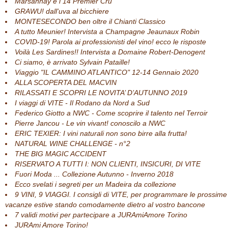
Marsannay e i 14 Premier Cru
GRAWU! dall'uva al bicchiere
MONTESECONDO ben oltre il Chianti Classico
A tutto Meunier! Intervista a Champagne Jeaunaux Robin
COVID-19! Parola ai professionisti del vino! ecco le risposte
Voilà Les Sardines!! Intervista a Domaine Robert-Denogent
Ci siamo, è arrivato Sylvain Pataille!
Viaggio "IL CAMMINO ATLANTICO" 12-14 Gennaio 2020
ALLA SCOPERTA DEL MACVIN
RILASSATI E SCOPRI LE NOVITA’ D’AUTUNNO 2019
I viaggi di VITE - Il Rodano da Nord a Sud
Federico Giotto a NWC - Come scoprire il talento nel Terroir
Pierre Jancou - Le vin vivant! conoscilo a NWC
ERIC TEXIER: I vini naturali non sono birre alla frutta!
NATURAL WINE CHALLENGE - n°2
THE BIG MAGIC ACCIDENT
RISERVATO A TUTTI I: NON CLIENTI, INSICURI, DI VITE
Fuori Moda ... Collezione Autunno - Inverno 2018
Ecco svelati i segreti per un Madeira da collezione
9 VINI, 9 VIAGGI. I consigli di VITE, per programmare le prossime
vacanze estive stando comodamente dietro al vostro bancone
7 validi motivi per partecipare a JURAmiAmore Torino
JURAmi Amore Torino!