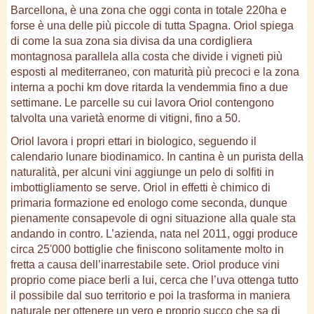
Barcellona, è una zona che oggi conta in totale 220ha e
forse è una delle più piccole di tutta Spagna. Oriol spiega
di come la sua zona sia divisa da una cordigliera
montagnosa parallela alla costa che divide i vigneti più
esposti al mediterraneo, con maturità più precoci e la zona
interna a pochi km dove ritarda la vendemmia fino a due
settimane. Le parcelle su cui lavora Oriol contengono
talvolta una varietà enorme di vitigni, fino a 50.
Oriol lavora i propri ettari in biologico, seguendo il
calendario lunare biodinamico. In cantina è un purista della
naturalità, per alcuni vini aggiunge un pelo di solfiti in
imbottigliamento se serve. Oriol in effetti è chimico di
primaria formazione ed enologo come seconda, dunque
pienamente consapevole di ogni situazione alla quale sta
andando in contro. L’azienda, nata nel 2011, oggi produce
circa 25'000 bottiglie che finiscono solitamente molto in
fretta a causa dell’inarrestabile sete. Oriol produce vini
proprio come piace berli a lui, cerca che l’uva ottenga tutto
il possibile dal suo territorio e poi la trasforma in maniera
naturale per ottenere un vero e proprio succo che sa di