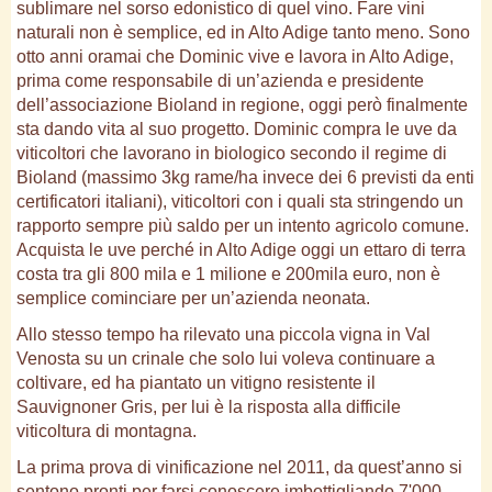
sublimare nel sorso edonistico di quel vino. Fare vini
naturali non è semplice, ed in Alto Adige tanto meno. Sono
otto anni oramai che Dominic vive e lavora in Alto Adige,
prima come responsabile di un’azienda e presidente
dell’associazione Bioland in regione, oggi però finalmente
sta dando vita al suo progetto. Dominic compra le uve da
viticoltori che lavorano in biologico secondo il regime di
Bioland (massimo 3kg rame/ha invece dei 6 previsti da enti
certificatori italiani), viticoltori con i quali sta stringendo un
rapporto sempre più saldo per un intento agricolo comune.
Acquista le uve perché in Alto Adige oggi un ettaro di terra
costa tra gli 800 mila e 1 milione e 200mila euro, non è
semplice cominciare per un’azienda neonata.
Allo stesso tempo ha rilevato una piccola vigna in Val
Venosta su un crinale che solo lui voleva continuare a
coltivare, ed ha piantato un vitigno resistente il
Sauvignoner Gris, per lui è la risposta alla difficile
viticoltura di montagna.
La prima prova di vinificazione nel 2011, da quest’anno si
sentono pronti per farsi conoscere imbottigliando 7'000