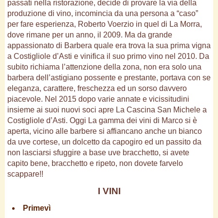
passati nella ristorazione, decide di provare la via della
produzione di vino, incomincia da una persona a “caso”
per fare esperienza, Roberto Voerzio in quel di La Morra,
dove rimane per un anno, il 2009. Ma da grande
appassionato di Barbera quale era trova la sua prima vigna
a Costigliole d’Asti e vinifica il suo primo vino nel 2010. Da
subito richiama l’attenzione della zona, non era solo una
barbera dell’astigiano possente e prestante, portava con se
eleganza, carattere, freschezza ed un sorso davvero
piacevole. Nel 2015 dopo varie annate e vicissitudini
insieme ai suoi nuovi soci apre La Cascina San Michele a
Costigliole d’Asti. Oggi La gamma dei vini di Marco si è
aperta, vicino alle barbere si affiancano anche un bianco
da uve cortese, un dolcetto da capogiro ed un passito da
non lasciarsi sfuggire a base uve bracchetto, si avete
capito bene, bracchetto e ripeto, non dovete farvelo
scappare!!
I VINI
Primevì