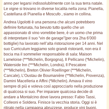
anno per legarsi indissolubilmente con la sua terra natale.
Le vigne si trovano in diverse localita nella zona: Pianella,
Castellana di Pianella e Moscufo , siamo in collina.
Andrea Ugolotti è una persona che alcuni potrebbero
definire fortunata, ha bevuto tutto quello che un
appassionato di vino vorrebbe bere, è un uomo che prima
di interpretare il suo “vin de garage”(per ora 2ha 6'000
bottiglie) ha lavorato nell’alta ristorazione per 14 anni. Nel
suo Curriculum leggiamo solo grandi ristoranti, non era il
bocia ma il sommelier responsabile di sala: Maison
Lameloise (***Michelin, Borgogna), Il Pellicano (*Michelin),
Waterside Inn (***Michelin, Londra), Il Pescatore
(***Michelin), Breton Olivier Roellinger (***Michelin,
Cancale), L’Oustau de Boumanière (**Michelin, Provenza),
Damini Macelleria e Affini (*Michelin). Amava il vino
sempre di più e voleva così approcciarlo nella produzione
di qualcosa si suo. Per imparare qualcosa decide di
andare a Montalcino dove lavora presso: Fabio Tassi,
Colleoni e Soldera. Finisce la vecchia storia. Oggi si è
ritirato nella campagna abruzzese, produce vini buoni,