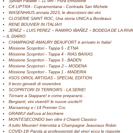
Sylvain Pataille – 11 vini - Pura Emozione
CA’ LIPTRA - Cupramontana - Contrada San Michele
WASENHAUS annata 2023, le descrizioni dei vini
CLOSERIE SAINT ROC, Una storia UNICA a Bordeaux
RENE BOUVIER IN ITALIA!!!
JEREZ – LUIS PEREZ – RAMIRO IBAÑEZ – BODEGA DE LA RIVA
– IL DIARIO
CHAMPAGNE AMAURY BEAUFORT è arrivato in Italia!
Missione Scopritori - Tappa 5 - ETNA
Missione Scopritori - Tappa 4 - RIAS BAIXAS
Missione Scopritori - Tappa 3 - BADEN
Missione Scoprirori - Tappa 2 – MODENA
Missione Scopritori - Tappa 1 - MADEIRA
#SOS ORIOL ARTIGAS - SPECIAL EDITION
Il terzo giovedì di novembre
SCOPRITORI DI TERROIRS - LA SERIE!
Tornare a Stappare! e come prepararsi...
Bergianti, vini viventi!! le nuove uscite!!!
Marsannay e i 14 Premier Cru
GRAWU! dall'uva al bicchiere
MONTESECONDO ben oltre il Chianti Classico
A tutto Meunier! Intervista a Champagne Jeaunaux Robin
COVID-19! Parola ai professionisti del vino! ecco le risposte