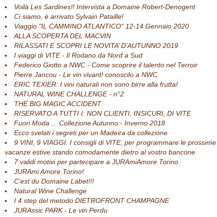
Voilà Les Sardines!! Intervista a Domaine Robert-Denogent
Ci siamo, è arrivato Sylvain Pataille!
Viaggio "IL CAMMINO ATLANTICO" 12-14 Gennaio 2020
ALLA SCOPERTA DEL MACVIN
RILASSATI E SCOPRI LE NOVITA’ D’AUTUNNO 2019
I viaggi di VITE - Il Rodano da Nord a Sud
Federico Giotto a NWC - Come scoprire il talento nel Terroir
Pierre Jancou - Le vin vivant! conoscilo a NWC
ERIC TEXIER: I vini naturali non sono birre alla frutta!
NATURAL WINE CHALLENGE - n°2
THE BIG MAGIC ACCIDENT
RISERVATO A TUTTI I: NON CLIENTI, INSICURI, DI VITE
Fuori Moda ... Collezione Autunno - Inverno 2018
Ecco svelati i segreti per un Madeira da collezione
9 VINI, 9 VIAGGI. I consigli di VITE, per programmare le prossime
vacanze estive stando comodamente dietro al vostro bancone
7 validi motivi per partecipare a JURAmiAmore Torino
JURAmi Amore Torino!
C'est du Domaine Labet!!!
Natural Wine Challenge
I 4 step del metodo DIETROFRONT CHAMPAGNE
JURAssic PARK - Le vin Perdu