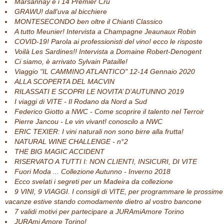
Marsannay e i 14 Premier Cru
GRAWU! dall'uva al bicchiere
MONTESECONDO ben oltre il Chianti Classico
A tutto Meunier! Intervista a Champagne Jeaunaux Robin
COVID-19! Parola ai professionisti del vino! ecco le risposte
Voilà Les Sardines!! Intervista a Domaine Robert-Denogent
Ci siamo, è arrivato Sylvain Pataille!
Viaggio "IL CAMMINO ATLANTICO" 12-14 Gennaio 2020
ALLA SCOPERTA DEL MACVIN
RILASSATI E SCOPRI LE NOVITA’ D’AUTUNNO 2019
I viaggi di VITE - Il Rodano da Nord a Sud
Federico Giotto a NWC - Come scoprire il talento nel Terroir
Pierre Jancou - Le vin vivant! conoscilo a NWC
ERIC TEXIER: I vini naturali non sono birre alla frutta!
NATURAL WINE CHALLENGE - n°2
THE BIG MAGIC ACCIDENT
RISERVATO A TUTTI I: NON CLIENTI, INSICURI, DI VITE
Fuori Moda ... Collezione Autunno - Inverno 2018
Ecco svelati i segreti per un Madeira da collezione
9 VINI, 9 VIAGGI. I consigli di VITE, per programmare le prossime
vacanze estive stando comodamente dietro al vostro bancone
7 validi motivi per partecipare a JURAmiAmore Torino
JURAmi Amore Torino!