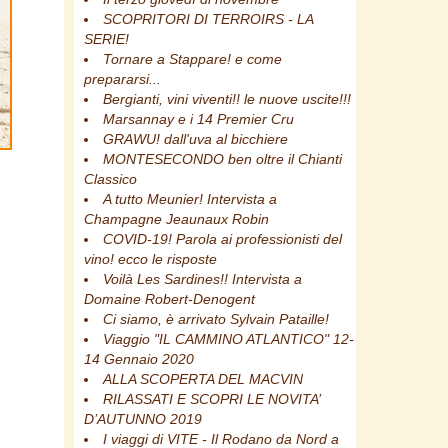
SCOPRITORI DI TERROIRS - LA
SERIE!
Tornare a Stappare! e come
prepararsi...
Bergianti, vini viventi!! le nuove uscite!!!
Marsannay e i 14 Premier Cru
GRAWU! dall'uva al bicchiere
MONTESECONDO ben oltre il Chianti
Classico
A tutto Meunier! Intervista a
Champagne Jeaunaux Robin
COVID-19! Parola ai professionisti del
vino! ecco le risposte
Voilà Les Sardines!! Intervista a
Domaine Robert-Denogent
Ci siamo, è arrivato Sylvain Pataille!
Viaggio "IL CAMMINO ATLANTICO" 12-
14 Gennaio 2020
ALLA SCOPERTA DEL MACVIN
RILASSATI E SCOPRI LE NOVITA’
D’AUTUNNO 2019
I viaggi di VITE - Il Rodano da Nord a