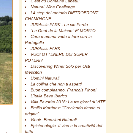
C'est du Domaine Labet!!!
Natural Wine Challenge
I 4 step del metodo DIETROFRONT
CHAMPAGNE
JURAssic PARK - Le vin Perdu
"Le Gout de la Maison" E' MORTO.
Cara mamma vado a fare surf in
Portogallo
JURAssic PARK
VUOI OTTENERE DEI SUPER
POTERI?
Discovering Wine! Solo per Osti
Mescitori
Uomini Naturali
La collina che non ti aspetti
Buon compleanno, Francois Pinon!
L’Italia Beve Iberico
Villa Favorita 2016: La tre giorni di VITE
Emilio Martínez: “Creciendo desde el
origine”
Vinoir: Emozioni Naturali
Epistenologia. Il vino e la creatività del
tatto