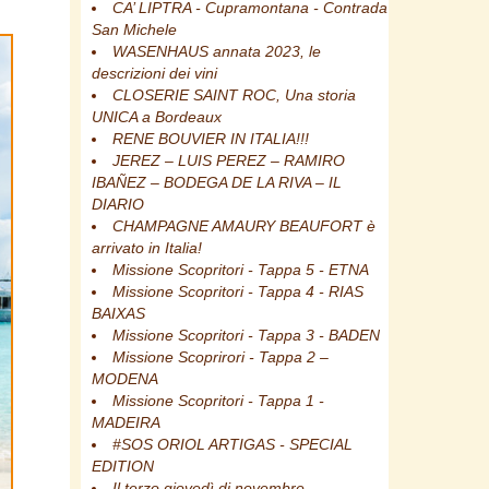
CA’ LIPTRA - Cupramontana - Contrada
San Michele
WASENHAUS annata 2023, le
descrizioni dei vini
CLOSERIE SAINT ROC, Una storia
UNICA a Bordeaux
RENE BOUVIER IN ITALIA!!!
JEREZ – LUIS PEREZ – RAMIRO
IBAÑEZ – BODEGA DE LA RIVA – IL
DIARIO
CHAMPAGNE AMAURY BEAUFORT è
arrivato in Italia!
Missione Scopritori - Tappa 5 - ETNA
Missione Scopritori - Tappa 4 - RIAS
BAIXAS
Missione Scopritori - Tappa 3 - BADEN
Missione Scoprirori - Tappa 2 –
MODENA
Missione Scopritori - Tappa 1 -
MADEIRA
#SOS ORIOL ARTIGAS - SPECIAL
EDITION
Il terzo giovedì di novembre