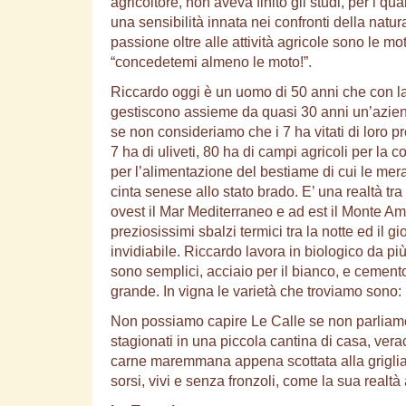
agricoltore, non aveva finito gli studi, per i 
una sensibilità innata nei confronti della natura
passione oltre alle attività agricole sono le m
“concedetemi almeno le moto!”.
Riccardo oggi è un uomo di 50 anni che con la 
gestiscono assieme da quasi 30 anni un’azien
se non consideriamo che i 7 ha vitati di loro 
7 ha di uliveti, 80 ha di campi agricoli per la co
per l’alimentazione del bestiame di cui le mer
cinta senese allo stato brado. E’ una realtà t
ovest il Mar Mediterraneo e ad est il Monte A
preziosissimi sbalzi termici tra la notte ed il
invidiabile. Riccardo lavora in biologico da pi
sono semplici, acciaio per il bianco, e cemento
grande. In vigna le varietà che troviamo sono: 
Non possiamo capire Le Calle se non parliamo d
stagionati in una piccola cantina di casa, veraci 
carne maremmana appena scottata alla griglia, v
sorsi, vivi e senza fronzoli, come la sua realt