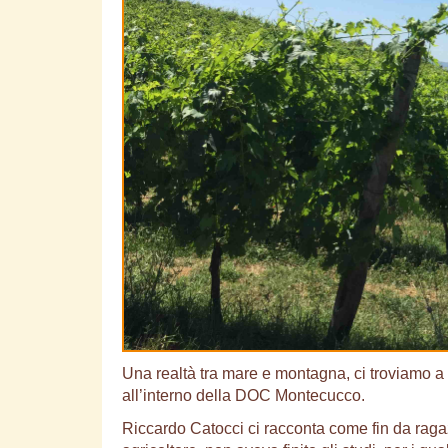
Una realtà tra mare e montagna, ci troviamo a
all’interno della DOC Montecucco.
Riccardo Catocci ci racconta come fin da ragaz