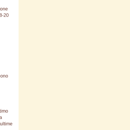
ione
18-20
ngono
timo
a
 ultime