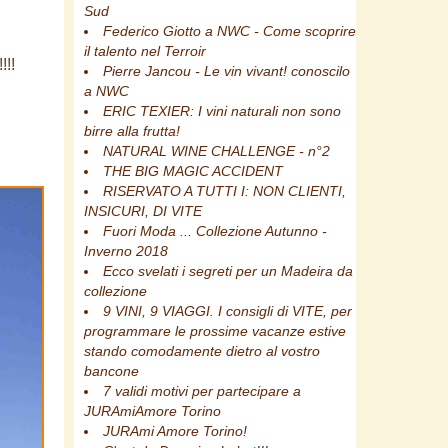
Sud
Federico Giotto a NWC - Come scoprire
il talento nel Terroir
!!!
Pierre Jancou - Le vin vivant! conoscilo
a NWC
ERIC TEXIER: I vini naturali non sono
birre alla frutta!
NATURAL WINE CHALLENGE - n°2
THE BIG MAGIC ACCIDENT
RISERVATO A TUTTI I: NON CLIENTI,
INSICURI, DI VITE
Fuori Moda ... Collezione Autunno -
Inverno 2018
Ecco svelati i segreti per un Madeira da
collezione
9 VINI, 9 VIAGGI. I consigli di VITE, per
programmare le prossime vacanze estive
stando comodamente dietro al vostro
bancone
7 validi motivi per partecipare a
JURAmiAmore Torino
JURAmi Amore Torino!