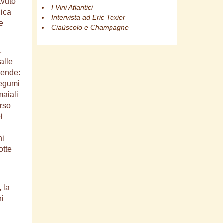
avuto
I Vini Atlantici
nica
Intervista ad Eric Texier
se
Ciaùscolo e Champagne
,
alle
rende:
 legumi
maiali
erso
i
ni
otte
, la
hi