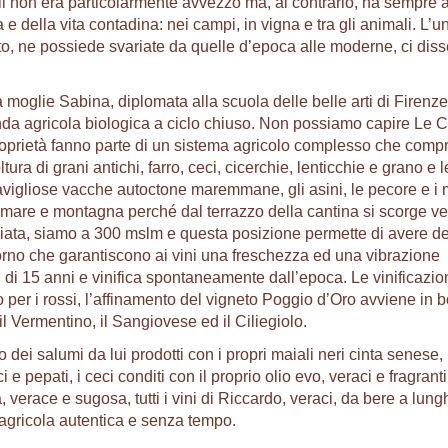
quali non era particolarmente avvezzo ma, al contrario, ha sempre 
 e della vita contadina: nei campi, in vigna e tra gli animali. L’u
oto, ne possiede svariate da quelle d’epoca alle moderne, ci dis
moglie Sabina, diplomata alla scuola delle belle arti di Firenze
da agricola biologica a ciclo chiuso. Non possiamo capire Le C
proprietà fanno parte di un sistema agricolo complesso che comp
ltura di grani antichi, farro, ceci, cicerchie, lenticchie e grano e
avigliose vacche autoctone maremmane, gli asini, le pecore e i 
ra mare e montagna perché dal terrazzo della cantina si scorge v
miata, siamo a 300 mslm e questa posizione permette di avere de
 giorno che garantiscono ai vini una freschezza ed una vibrazione
ù di 15 anni e vinifica spontaneamente dall’epoca. Le vinificazio
 per i rossi, l’affinamento del vigneto Poggio d’Oro avviene in b
il Vermentino, il Sangiovese ed il Ciliegiolo.
ei salumi da lui prodotti con i propri maiali neri cinta senese,
e pepati, i ceci conditi con il proprio olio evo, veraci e fragranti
erace e sugosa, tutti i vini di Riccardo, veraci, da bere a lung
à agricola autentica e senza tempo.