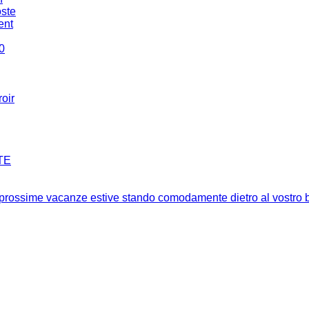
oste
ent
0
oir
TE
le prossime vacanze estive stando comodamente dietro al vostro