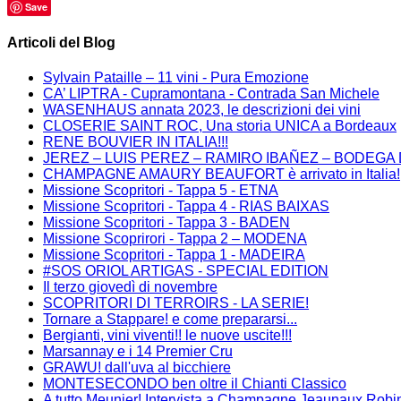
Save
Articoli del Blog
Sylvain Pataille – 11 vini - Pura Emozione
CA’ LIPTRA - Cupramontana - Contrada San Michele
WASENHAUS annata 2023, le descrizioni dei vini
CLOSERIE SAINT ROC, Una storia UNICA a Bordeaux
RENE BOUVIER IN ITALIA!!!
JEREZ – LUIS PEREZ – RAMIRO IBAÑEZ – BODEGA DE
CHAMPAGNE AMAURY BEAUFORT è arrivato in Italia!
Missione Scopritori - Tappa 5 - ETNA
Missione Scopritori - Tappa 4 - RIAS BAIXAS
Missione Scopritori - Tappa 3 - BADEN
Missione Scoprirori - Tappa 2 – MODENA
Missione Scopritori - Tappa 1 - MADEIRA
#SOS ORIOL ARTIGAS - SPECIAL EDITION
Il terzo giovedì di novembre
SCOPRITORI DI TERROIRS - LA SERIE!
Tornare a Stappare! e come prepararsi...
Bergianti, vini viventi!! le nuove uscite!!!
Marsannay e i 14 Premier Cru
GRAWU! dall'uva al bicchiere
MONTESECONDO ben oltre il Chianti Classico
A tutto Meunier! Intervista a Champagne Jeaunaux Robi