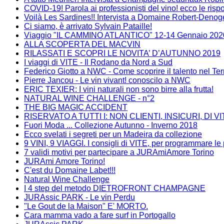
COVID-19! Parola ai professionisti del vino! ecco le risp
Voilà Les Sardines!! Intervista a Domaine Robert-Denog
Ci siamo, è arrivato Sylvain Pataille!
Viaggio "IL CAMMINO ATLANTICO" 12-14 Gennaio 202
ALLA SCOPERTA DEL MACVIN
RILASSATI E SCOPRI LE NOVITA’ D’AUTUNNO 2019
I viaggi di VITE - Il Rodano da Nord a Sud
Federico Giotto a NWC - Come scoprire il talento nel Terr
Pierre Jancou - Le vin vivant! conoscilo a NWC
ERIC TEXIER: I vini naturali non sono birre alla frutta!
NATURAL WINE CHALLENGE - n°2
THE BIG MAGIC ACCIDENT
RISERVATO A TUTTI I: NON CLIENTI, INSICURI, DI VI
Fuori Moda ... Collezione Autunno - Inverno 2018
Ecco svelati i segreti per un Madeira da collezione
9 VINI, 9 VIAGGI. I consigli di VITE, per programmare 
7 validi motivi per partecipare a JURAmiAmore Torino
JURAmi Amore Torino!
C'est du Domaine Labet!!!
Natural Wine Challenge
I 4 step del metodo DIETROFRONT CHAMPAGNE
JURAssic PARK - Le vin Perdu
"Le Gout de la Maison" E' MORTO.
Cara mamma vado a fare surf in Portogallo